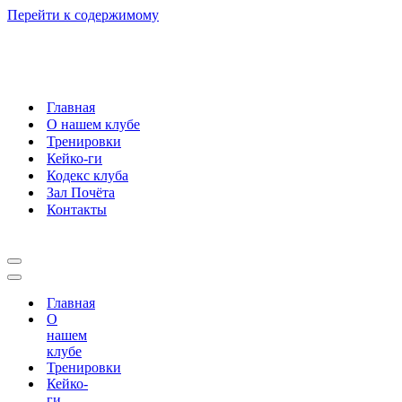
Перейти к содержимому
Главная
О нашем клубе
Тренировки
Кейко-ги
Кодекс клуба
Зал Почёта
Контакты
Меню
навигации
Меню
навигации
Главная
О
нашем
клубе
Тренировки
Кейко-
ги